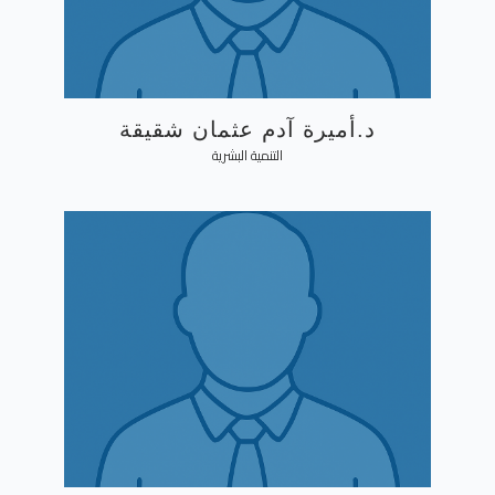
د.أميرة آدم عثمان شقيقة
التنمية البشرية