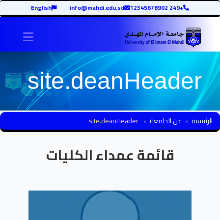
English
info@mahdi.edu.sd
+249 12345678902
avigation
site.deanHeader
الرئيسية
عن الجامعة
site.deanHeader
قائمة عمداء الكليات