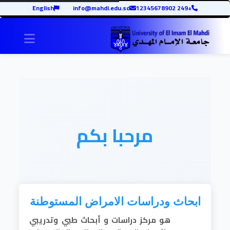
English
info@mahdi.edu.sd
+249 12345678902
igation
مرحبا بكم
ابحاث ودراسات الامراض المستوطنة
هو مركز دراسات و أبحاث طبي وتدريبي