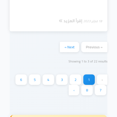
إقرأ المزيد
18 فبراير 2023
Next »
« Previous
Showing
1
to
3
of
22
results
6
5
4
3
2
1
‹
›
8
7