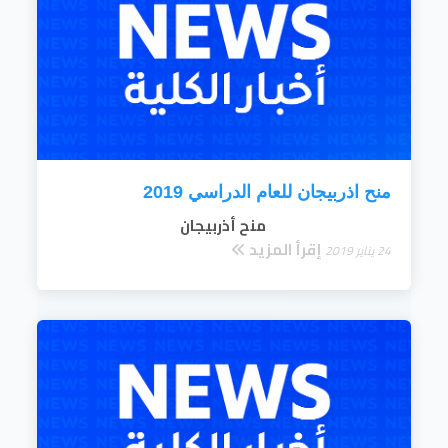
منح اذربيجان للعام الدراسي 2019
منح أذربيجان
إقرأ المزيد
24 يناير 2019