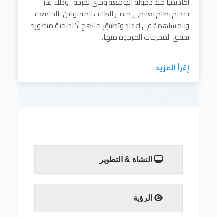
أكاديمياً منذ دخوله الجامعة وحتى تخرجه , وذلك عبر
تقديم نظام تعليمي متميز للطلاب المقبولين بالجامعة
والمساهمة في إعداد وتطبيق مناهج أكاديمية متطورة
تحقق المخرجات المرجوة منها.
إقرأ المزيد
النشاة & التطوير
تقوم أمانة الشؤون العلمية بالإشراف على قبول
وتسجيل الطلاب بالجامعة وما يتبع ذلك من
إجراءات التحويل من والى الجامعة والاستقالات
الرؤية
وتجميد الدراسة وقبول طلاب الانتساب
تحقيق الريادة في الإستقرار العلمي ومواكبة