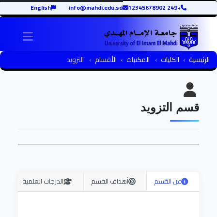
English
info@mahdi.edu.sd
+249 12345678902
igation
الرئيسية
الكليات
المكتبات
الأقسام
التزويد
قسم التزويد
عن القسم
أهداف القسم
الدرجات العلمية