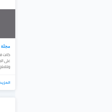
مجلة ج
كانت فك
على الج
وتتلاشى
المزيد