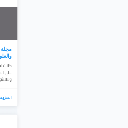
مجلة ج
والعلو
كانت فك
على الج
وتتلاشى
المزيد