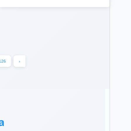
126
›
a