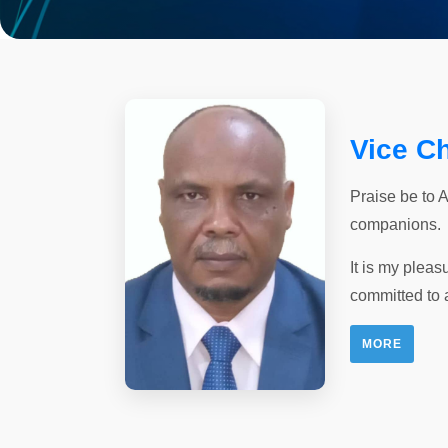
Vice C
Praise be to 
companions.
It is my pleas
committed to 
MORE