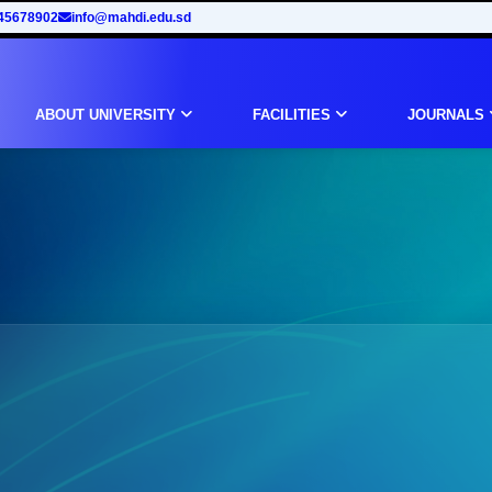
45678902
info@mahdi.edu.sd
ABOUT UNIVERSITY
FACILITIES
JOURNALS