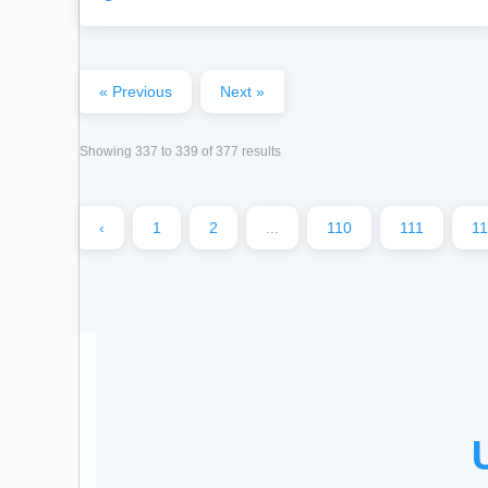
« Previous
Next »
Showing
337
to
339
of
377
results
‹
1
2
...
110
111
1