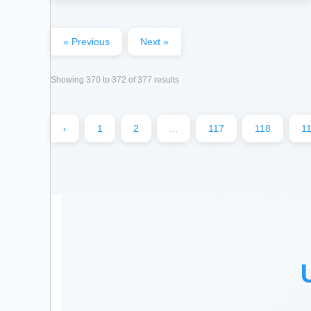
« Previous
Next »
Showing
370
to
372
of
377
results
‹
1
2
...
117
118
1