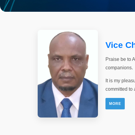
Vice C
Praise be to 
companions.
It is my pleas
committed to 
MORE