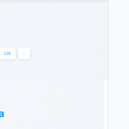
126
›
a