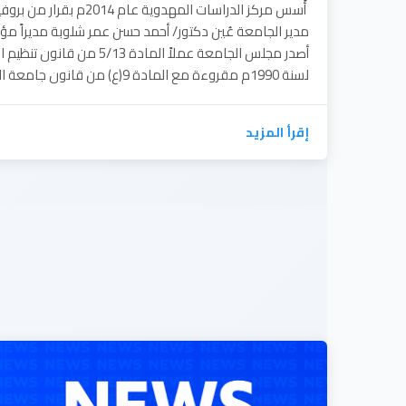
أُسس مركز الدراسات المهدوية 
مدير الجامعة عُين دكتور/ أحمد حسن عمر شلوبة مديراً مؤس
أصدر مجلس الجامعة عملاً المادة 3
لسنة 1990م مقروءة مع المادة 9(ع) من قانون جامعة الامام المهدي...
إقرأ المزيد