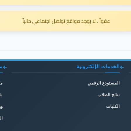
عفواً ، لا يوجد مواقغ تولصل اجتماعي حالياً
الخدمات الإلكترونية
مو
المستودع الرقمي
مك
نتائج الطلاب
شب
الكليات
وز
ال