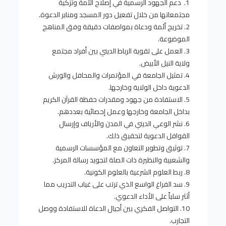
1. دعم الجهود الرسمية في إصلاح الأمة وتزكية
مجتمعاتها من خلال تفعيل دور المسجد ومنابر الدعوة.
2. تخريج أئمة ودعاة بمواصفات دقيقة وفق المناهج
الموضوعة.
3. العمل على تقوية الرباط الديني بين أفراد مجتمع
ولاية النيل الأبيض.
4. تمثيل الجامعة في المؤتمرات والمحافل والورش
الدعوية داخل الولاية وخارجها.
5. الاستفادة من جهود ومقدرات حفظة القرآن الكريم
بداخل الجامعة وخارجها وعمل إحصائية بعددهم.
6. نشر الوعي الديني في المدن والأرياف وإرسال
القوافل الدعوية لتحقيق ذلك.
7. توثيق وتطوير التعاون مع المؤسسات الرسمية
والشعبية والنظيرة ذات الصلة لتجويد رسالة المركز.
8. ربط العلوم الشرعية بالعلوم الكونية.
9. سد الفراغ الواسع الذي ترتب على غياب التدريب مما
أثثر سلباً على الأداء الدعوي.
10. التواصل الفكري بين أجيال الدعاة للاستفادة ووصل
التجارب.