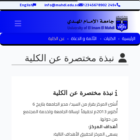
English
info@mahdi.edu.sd
+249 12345678902
igation
الرئيسية
الكليات
الأئمة و الدعاة
عن الكلية
نبذة مختصرة عن الكلية
نبذة مختصرة عن الكلية
أُنشئ المركز بقرار من السيد/ مدير الجامعة بتاريخ 6
أُكتوبر 2013م تحقيقاً لرسالة الجامعة ولخدمة المجتمع
من حولها.
أهداف المركز:
يسعى المركز لتحقيق الأهداف التالية: