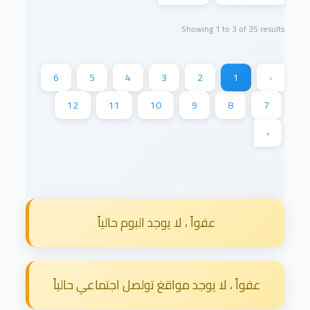
Showing
1
to
3
of
35
results
6
5
4
3
2
1
‹
12
11
10
9
8
7
›
عفواً ، لا يوجد البوم حالياً
عفواً ، لا يوجد مواقغ تولصل اجتماعي حالياً