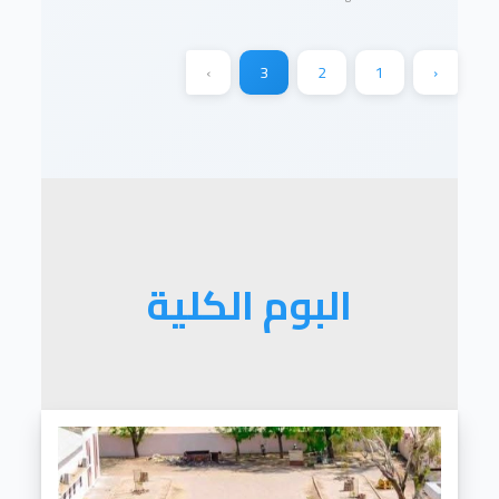
›
3
2
1
‹
البوم الكلية