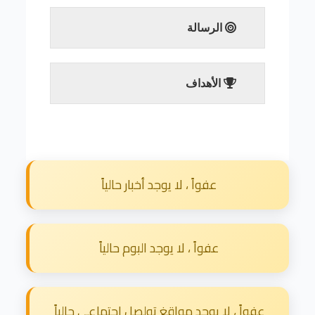
إقرأ المزيد
الرسالة
إقرأ المزيد
الأهداف
1. تقوية الجانب العقدي للطلاب سلوكياً وأخلاقياً.
2. رفع مقدرات الطلاب في مواد المطلوبات
ومعالجة مشاكلهم.
3. إثراء الوسط الجامعي بالقيم الفاضلة والمكارم
الحميدة.
4. ربط الطالب بوطنه وأجزائه المختلفة مما يُعمق
عفواً ، لا يوجد أخبار حالياً
الروح الوطنية والاجتماعية.
5. الإسهام في خدمة المجتمع بتنظيم المحاضرات
والندوات وعقد المؤتمرات.
6. تسيير القوافل الدعوية والصحية.
عفواً ، لا يوجد البوم حالياً
إقرأ المزيد
عفواً ، لا يوجد مواقغ تولصل اجتماعي حالياً