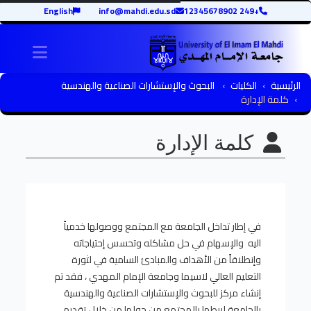
English
info@mahdi.edu.sd
+249 12345678902
igation
الرئيسية
الكليات
البحوث والإستشارات الصناعية والهندسية
كلمة الإدارة
كلمة الإدارة
في إطار تداخل الجامعة مع المجتمع ووصولها خدمياً
اليه والإسهام في حل مشاكله وتحسس إحتياجاته
وإنطلاقاً من الأهداف والمبادئ السامية في لثورة
التعليم العالي لاسيما وجامعة الإمام المهدي ، فقد تم
إنشاء مركز للبحوث والإستشارات الصناعية والهندسية
بالجامعة لربطها بالمجتمع من حولها من خلال تقديم