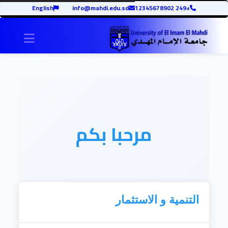
English
info@mahdi.edu.sd
+249 12345678902
igation
مرحبا بكم
التنمية و الاستثمار