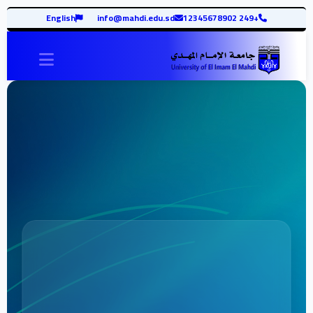
English
info@mahdi.edu.sd
+249 12345678902
vigation