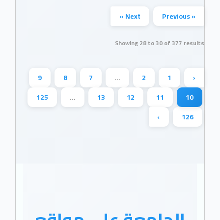
Next »
« Previous
Showing
28
to
30
of
377
results
9
8
7
...
2
1
‹
125
...
13
12
11
10
›
126
الجامعة علي مواقع