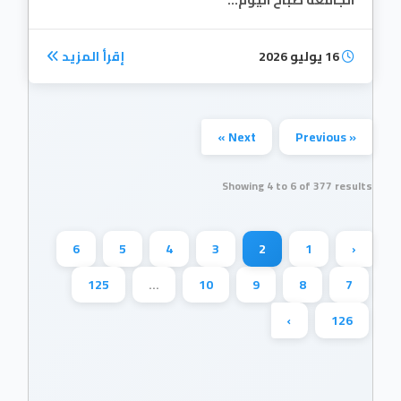
16 يوليو 2026
إقرأ المزيد
Next »
« Previous
Showing
4
to
6
of
377
results
6
5
4
3
2
1
‹
125
...
10
9
8
7
›
126