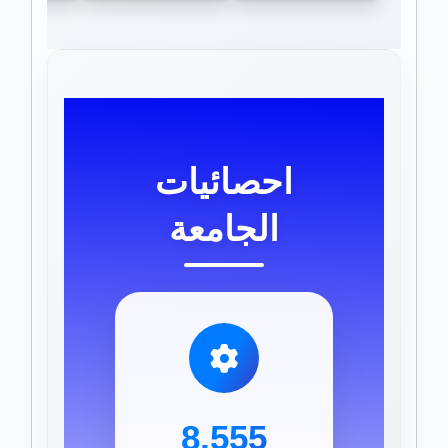
احصائيات
الجامعة
8,555