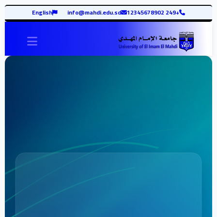
English
info@mahdi.edu.sd
+249 12345678902
vigation