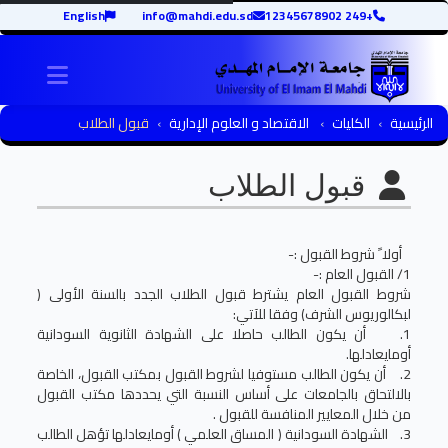
English
info@mahdi.edu.sd
+249 12345678902
igation
الرئيسية
الكليات
الاقتصاد و العلوم الإدارية
قبول الطلاب
قبول الطلاب
أولا ً شروط القبول :-
1/ القبول العام :-
شروط القبول العام يشترط قبول الطلاب الجدد بالسنة الأولى (
لبكالوريوس الشرف) وفقا للآتي:
1. أن يكون الطالب حاصلا على الشهادة الثانوية السودانية
أومايعادلها.
2. أن يكون الطالب مستوفيا لشروط القبول بمكتب القبول، الخاصة
بالالتحاق بالجامعات على أساس النسبة التي يحددها مكتب القبول
من خلال المعايير المنافسة للقبول .
3. الشهادة السودانية ( المساق العلمي ) أومايعادلها تؤهل الطالب