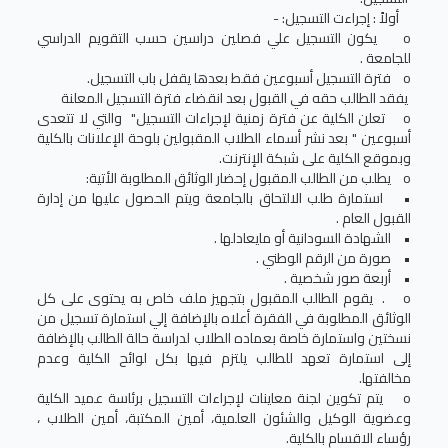
أولاً : إجراءت التسجيل: -
o يكون التسجيل علي فصلين دراسين حسب التقويم الدراسي
للجامعة .
o فترة التسجيل أسبوعين فقط بعدها يقفل باب التسجيل.
يفقد الطالب حقه في القبول بعد انقضاء فترة التسجيل المعلنة
o تعلن الكلية عن فترة زمنية لإجراءات التسجيل" والتي لا تتعدى
أسبوعين " بعد نشر أسماء الطلاب المقبولين بلوحة الإعلانات بالكلية
وبموقع الكلية على شبكة الإنترنت.
o يطلب من الطالب المقبول إحضار الوثائق المطلوبة الأتية:
• استمارة طلب الالتحاق بالجامعة ويتم الحصول عليها من إدارة
القبول العام .
• الشهادة السودانية أو مايعادلها .
• صورة من الرقم الوطني .
• أربعة صور شخصية .
o . يقوم الطالب المقبول بتجهيز ملف خاص به يحتوى على كل
الوثائق المطلوبة في الفقرة أعلاه بالإضافة إلي استمارة تسجيل من
نسختين واستمارة خاصة بعماده الطلاب لدراسة حالة الطالب بالإضافة
إلى استمارة تعهد للطالب يلتزم فيها بكل لوائح الكلية وعدم
مخالفتها.
o يتم تكوين لجنة معاينات لإجراءات التسجيل برئاسة عميد الكلية
وعضوية الوكيل والشئون العلمية، أمين المكتبة، أمين الطلاب ،
رؤساء الاقسام بالكلية.