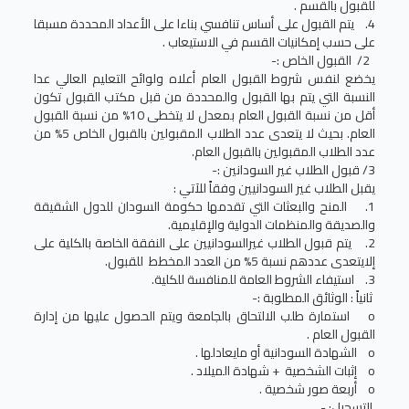
للقبول بالقسم .
4. يتم القبول على أساس تنافسي بناءا على الأعداد المحددة مسبقا
على حسب إمكانيات القسم في الاستيعاب .
2/ القبول الخاص :-
يخضع لنفس شروط القبول العام أعلاه ولوائح التعليم العالي عدا
النسبة التي يتم بها القبول والمحددة من قبل مكتب القبول تكون
أقل من نسبة القبول العام بمعدل لا يتخطى 10% من نسبة القبول
العام. بحيث لا يتعدى عدد الطلاب المقبولين بالقبول الخاص 5% من
عدد الطلاب المقبولين بالقبول العام.
3/ قبول الطلاب غير السودانين :-
يقبل الطلاب غير السودانيين وفقاً للآتي :
1. المنح والبعثات التي تقدمها حكومة السودان للدول الشقيقة
والصديقة والمنظمات الدولية والإقليمية.
2. يتم قبول الطلاب غيرالسودانيين على النفقة الخاصة بالكلية على
إلايتعدى عددهم نسبة 5% من العدد المخطط للقبول.
3. استيفاء الشروط العامة للمنافسة للكلية.
ثانياً : الوثائق المطلوبة :-
o استمارة طلب الالتحاق بالجامعة ويتم الحصول عليها من إدارة
القبول العام .
o الشهادة السودانية أو مايعادلها .
o إثبات الشخصية + شهادة الميلاد .
o أربعة صور شخصية .
التسجيل: -