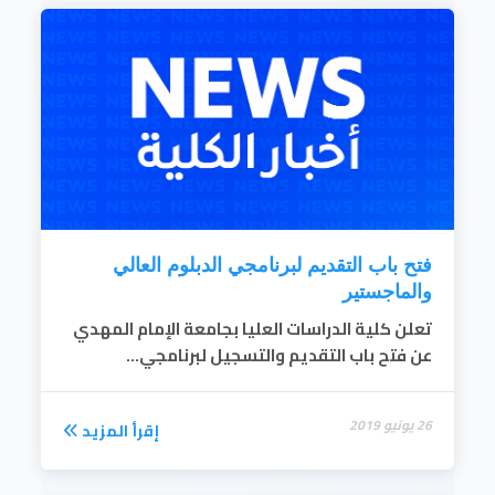
تشجيع وتنسيق الدراسات العليا التكاملية مع
الجهات البحثية الأخرى داخل وخارج البلاد.
إقرأ المزيد
إعداد الكفايات العلمية والمهنية المتخصصة
وتأهيلهم لإنتاج المعرفة .
الإسهام في تحسين مستوى برامج المرحلة
الجامعية .
إقرأ المزيد
فتح باب التقديم لبرنامجي الدبلوم العالي
والماجستير
تعلن كلية الدراسات العليا بجامعة الإمام المهدي
عن فتح باب التقديم والتسجيل لبرنامجي...
26 يونيو 2019
إقرأ المزيد