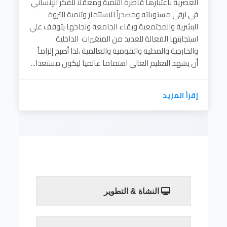
العصرية باعتبارها قاطرة التنمية ومعقلا للفكر الإنساني
في ارقي مستوياته ومصدراً للاستثمار وتنمية الثروة
البشرية والمجتمعية وبقاء الجامعة ونجاحها يتوقف علي
استجابتها الفعالة للعديد من المتغيرات الداخلية
والخارجية والمحلية والقومية والعالمية ،لذا أصبح إلزاماً
أن يشهد التعليم العالي اهتماما عالميا ليكون مستعدا...
إقرأ المزيد
النشاة & التطوير
يعد التعليم العالي من المقومات الرئيسية للدولة
العصرية باعتبارها قاطرة التنمية ومعقلا للفكر