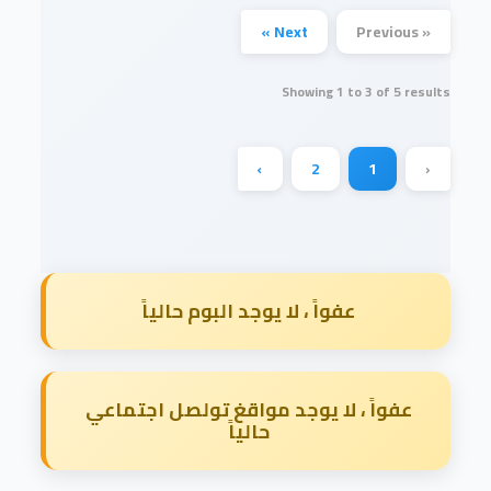
Next »
« Previous
Showing
1
to
3
of
5
results
›
2
1
‹
عفواً ، لا يوجد البوم حالياً
عفواً ، لا يوجد مواقغ تولصل اجتماعي
حالياً