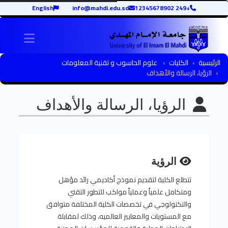
English
info@mahdi.edu.sd
+249 12345678902
igation
الرئيسية
الكليات
علوم الحاسوب و تقنية المعلومات
الرؤيا، الرسالة والأهداف
الرؤيا، الرسالة والأهداف
الرؤية
تتطلع الكلية لتقديم نموذج أكاديمي رائد مؤهل
ومتكامل علمياً وعملياً مواكب للتطور التقني
والتكنولوجي في تخصصات الكلية المختلفة متوافق
مع المستويات والمعايير العالميه، وذلك لمقابلة