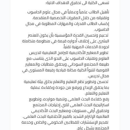
تسعى الكلية الى تحقيق الاهداف الاتية:
تأهيل الطالب علمياً وعملياً في مجال علوم الحاسوب
وتقنياته من خلال المقررات التخصصية المتقدمة.
إكساب الطالب القدرات والمهارات المطلوبة في مجال
الحاسوب.
تدعيم وتحسين القدرة المؤسسية بأن يكون للعنصر
البشرى على إختلاف أدواره قيمة في منظومة متكاملة
لجودة الخدمات المهنية تقنياً.
تطوير المعايير الأكاديمية للبرامج التعليمية لتدريس
العلوم وتقنيات الحاسوب على النحو الذى يتناسب مع
طبيعة المجتمع السوداني ويحقق متطلبات والمعايير
القومية لتتبوأ الكلية مكانة قيادية رفيعة المستوى في
مجال تدريس.
تحسين وتطوير نظم التعليم والتعلم بخلق بيئة تعليمية
بما يحقق الإبداع ويرفع من جودة وكفاءة عملية
التعليم والتعلم.
رفع كفاءة البحث العلمى وتنمية موارده، وتطويع
استراتيجية البحث العلمى لتلبي إحتياجات المجتمع
وتحقيق أرقي مستويات ومعايير البحث الأكاديمي
العالمية الإلتزام الشديد بالقيم الأخلاقية للبحث العلمى.
تقديم الإستشارات للقطاعين الحكومي والخاص وخدمة
المجتمع بشكل عام.