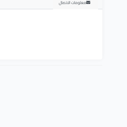
معلومات الاتصال
القسم درجة البكالوريوس في علوم الحاسب خلال خمس س
بدأ قبول الطلاب في السنه الدراسية 2015-2016.