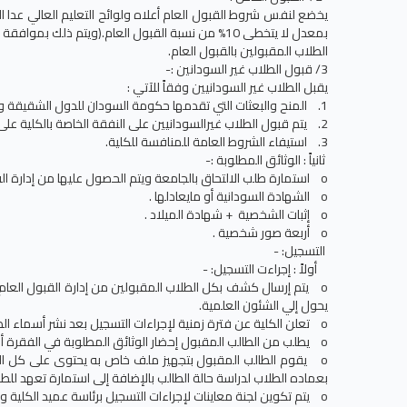
يخضع لنفس شروط القبول العام أعلاه ولوائح التعليم العالي عدا 
الطلاب المقبولين بالقبول العام.
3/ قبول الطلاب غير السودانين :-
يقبل الطلاب غير السودانيين وفقاً للآتي :
1. المنح والبعثات التي تقدمها حكومة السودان للدول الشقيقة والصديقة والمنظمات الدولية والإقليمية.
2. يتم قبول الطلاب غيرالسودانيين على النفقة الخاصة بالكلية على إلايتعدى عددهم نسبة 5% من العدد المخطط للقبول.
3. استيفاء الشروط العامة للمنافسة للكلية.
ثانياً : الوثائق المطلوبة :-
o استمارة طلب الالتحاق بالجامعة ويتم الحصول عليها من إدارة القبول العام .
o الشهادة السودانية أو مايعادلها .
o إثبات الشخصية + شهادة الميلاد .
o أربعة صور شخصية .
التسجيل: -
أولاً : إجراءت التسجيل: -
o يتم إرسال كشف بكل الطلاب المقبولين من إدارة القبول العام
يحول إلي الشئون العلمية.
o تعلن الكلية عن فترة زمنية لإجراءات التسجيل بعد نشر أسماء الطلاب المقبولين بلوحة الإعلانات بالكلية.
o يطلب من الطالب المقبول إحضار الوثائق المطلوبة في الفقرة أعلاه .
o يقوم الطالب المقبول بتجهيز ملف خاص به يحتوى على كل الو
بعماده الطلاب لدراسة حالة الطالب بالإضافة إلى استمارة تعهد للطال
o يتم تكوين لجنة معاينات لإجراءات التسجيل برئاسة عميد الكلية وعضوية الوكيل والشئون العلمية، أمين المكتبة، أمين الطلاب ، رؤساء الاقسام بالكلية.