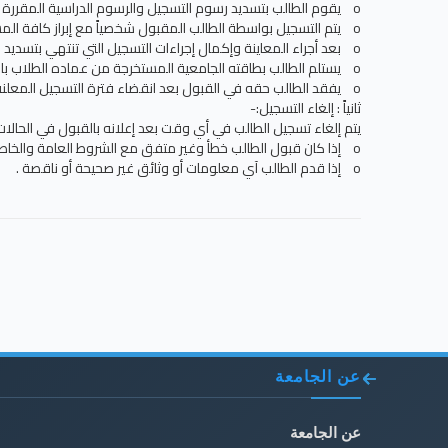
o يقوم الطالب بتسديد رسوم التسجيل والرسوم الدراسية المقررة عليه من قبل اللجنة.
o يتم التسجيل بواسطة الطالب المقبول شخصياً مع إبراز كافة المستندات الرسمية الأصلية.
o بعد أجراء المعاينة وإكمال إجراءات التسجيل التي تنتهي بتسديد الرسوم الدراسية يتم إرسال ملف الطالب إلي مكتب المسجل.
o يستلم الطالب بطاقته الجامعية المستخرجة من عماده الطلاب بالكلية ويعتبر الطالب مسجلاً وبإمكانه البدء في الدراسة.
o يفقد الطالب حقه في القبول بعد انقضاء فترة التسجيل المعلنة .
ثانياً : إلغاء التسجيل:-
يتم إلغاء تسجيل الطالب في أي وقت بعد إعلانه بالقبول في الحالات ال
o إذا كان قبول الطالب خطأ وغير متفق مع الشروط العامة والخاصة وأسس لوائح القبول بالقسم .
o إذا قدم الطالب آي معلومات أو وثائق غير صحيحة أو ناقصة .
عن الجامعة
عن الجامعة