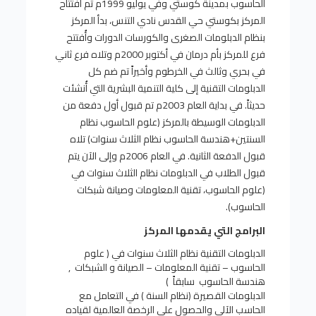
الحاسوب بمدينة كوستي وفي يوليو 1999م تم افتتاح
المركز بكوستي حي القدس نادي التنس، بدأ المركز
بنظام الدبلومات الصغرى والكورسات الدورات وأُفتتح
فرع للمركز بأم درمان في أكتوبر 2000م وتلاه فرع ثاني
في بحري وثالث في الخرطوم وأخيراً تم ضم كل
الدبلومات التقنية إلى كلية التنمية البشرية التي أُنشئت
حديثاً. في بداية العام 2003م تم قبول أول دفعة من
الدبلومات الوسيطة بالمركز (علوم الحاسوب نظام
السنتين+هندسة الحاسوب نظام الثلاث سنوات) تلاه
قبول الدفعة الثانية. في العام 2006م وإلى الآن يتم
قبول الطلاب في الدبلومات نظام الثلاث سنوات في
(علوم الحاسوب، تقنية المعلومات وصيانة شبكات
الحاسوب).
البرامج التي يقدمها المركز
الدبلومات التقنية نظام الثلاث سنوات في ( علوم
الحاسوب – تقنية المعلومات – الصيانة و الشبكات ,
هندسة الحاسوب سابقاً )
الدبلومات القصيرة (نظام السنة ) في التعامل مع
الحاسب الآلي والحصول على الرخصة العالمية لقياده