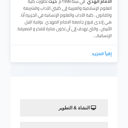
الامام الهدي
في سنة 1998م
حيث
تطورت كلية
العلوم الإسلامية والعربية إلى كليتي الآداب والشريعة
والقانون ، كلية الآداب والعلوم الإنسانية في الجزيرة أبا،
هي إحدى فروع جامعة الامام المهدي بولاية النيل
الأبيض ، والتي تهدف إلى أن تكون منارة للفكر و المعرفة
الإنسانية,...
إقرأ المزيد
النشاة & التطوير
النشأة والتطور:
أنشأة كلية الآداب في العام 1995م باسم كلية