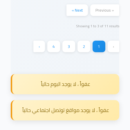
Next »
« Previous
Showing
1
to
3
of
11
results
›
4
3
2
1
‹
عفواً ، لا يوجد البوم حالياً
عفواً ، لا يوجد مواقغ تولصل اجتماعي حالياً