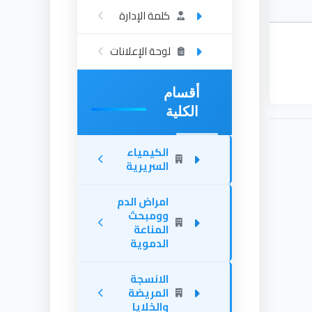
كلمة الإدارة
لوحة الإعلانات
أقسام
الكلية
الكيمياء
السريرية
امراض الدم
وومبحث
المناعة
الدموية
الانسجة
المريضة
والخلايا