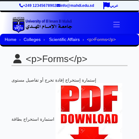
+249 12345678902
info@mahdi.edu.sd
عربي
Toggle 
Home
Colleges
Scientific Affairs
<p>Forms</p>
<p>Forms</p>
إستمارة إستخراج إفادة تخرج أو تفاصيل مستوى
استمارة استخراج بطاقة